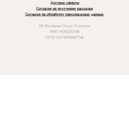
Договор оферты
Согласие на получение рассылки
Соглас
ие на обработку
пе
рсональных да
нных
ИП Жилякова Ольга Олеговна
ИНН 741302673746
ОГРН
324745600027746